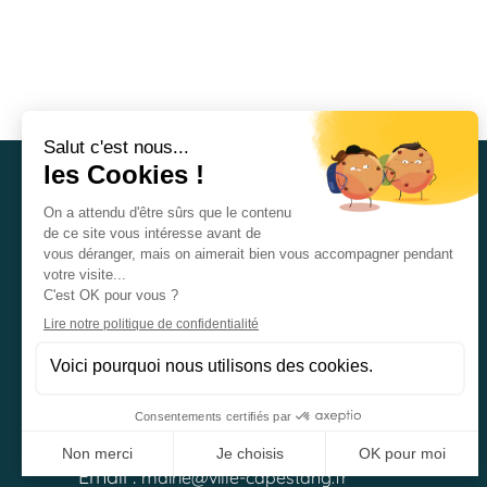
Mairie de Capestang
Place Danton Cabrol
34310 CAPESTANG
Tel :
04.67.49.85.95
Email :
mairie@ville-capestang.fr